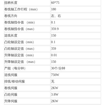
扭柄长度
60*75
卷线轴工作行程
（max）
180
卷线方向
左、右
卷线轴指令值
（
min
）
0.1
卷线轴指令值
（max）
359.9
送线长度
150
凸轮轴设定值
（min）
0.1
凸轮轴设定值
（
max
）
359
升降轴设定值
（
min
）
0.01
升降轴设定值
（
max
）
150
产能（每分钟）
30个/分钟
送线伺服
750W
排线/移动伺服
无
卷线伺服
2KW
凸轮伺服
3.8W
升降伺服
2KW