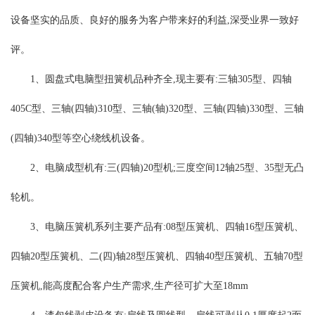
设备坚实的品质、良好的服务为客户带来好的利益,深受业界一致好
评。
1、圆盘式电脑型扭簧机品种齐全,现主要有:三轴305型、四轴
405C型、三轴(四轴)310型、三轴(轴)320型、三轴(四轴)330型、三轴
(四轴)340型等空心
绕线机设备
。
2、电脑成型机有:三(四轴)20型机;三度空间12轴25型、35型
无凸
轮机
。
3、电脑压簧机系列主要产品有:08型压簧机、四轴16型压簧机、
四轴20型压簧机、二(四)轴28型压簧机、四轴40型压簧机、五轴70型
压簧机,能高度配合客户生产需求,生产径可扩大至18mm