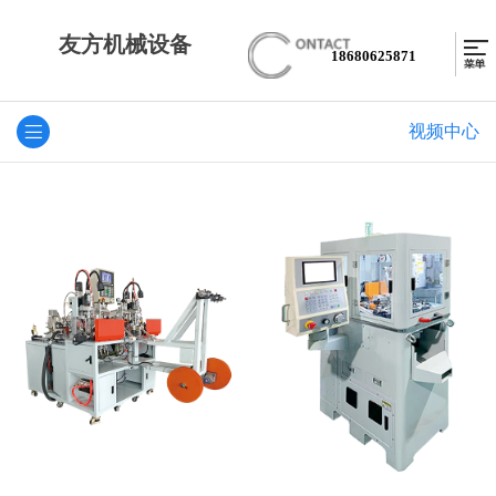
友方机械设备
18680625871
视频中心