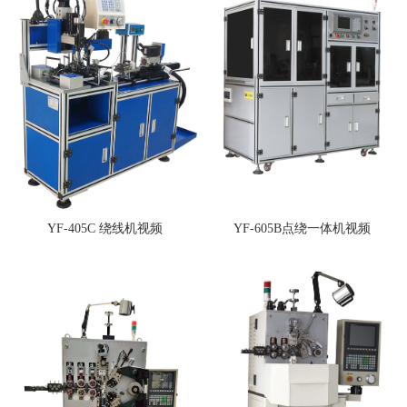
YF-405C 绕线机视频
YF-605B点绕一体机视频