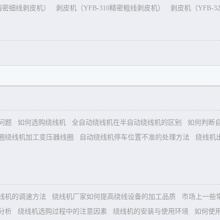
5精密细线剥皮机）
剥皮机（YFB-310精密粗线剥皮机）
剥皮机（YFB-
问题
如何选购绕线机
全自动绕线机在半自动绕线机的区别
如何判断
圈绕线机加工变压器线圈
自动绕线机停车位置不准的处理方法
绕线机
线机的调速方法
绕线机厂家如何提高绕线设备的加工品质
市场上一些
分析
绕线机选购过程中的注意因素
绕线机的安装与使用环境
如何使