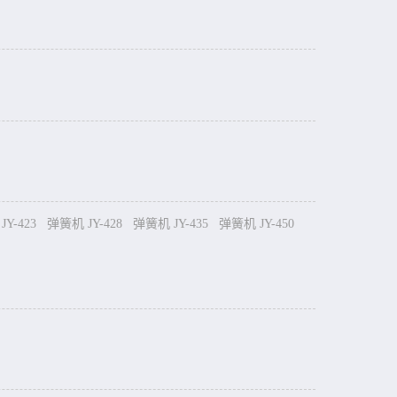
Y-423
弹簧机 JY-428
弹簧机 JY-435
弹簧机 JY-450