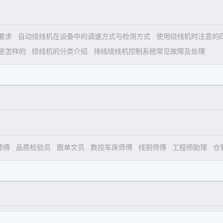
要求
自动绕线机在设备中的调速方式与检测方式
使用绕线机时注意的
是怎样的
绕线机的分类介绍
排线绕线机控制系统常见故障及处理
师傅
品质检验员
跟单文员
数控车床师傅
线割师傅
工程师助理
仓