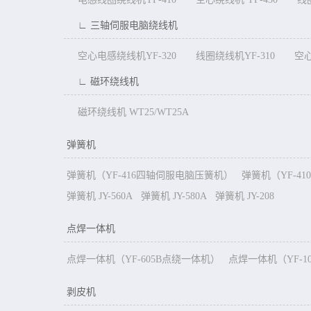
∟ 三轴伺服电脑绕线机
空心电感绕线机YF-320
线圈绕线机YF-310
空心绕
∟ 磁环绕线机
磁环绕线机 WT25/WT25A
弹簧机
弹簧机（YF-416四轴伺服电脑压簧机）
弹簧机（YF-4
弹簧机 JY-560A
弹簧机 JY-580A
弹簧机 JY-208
点焊一体机
点焊一体机（YF-605B点绕一体机）
点焊一体机（YF-10
剥皮机