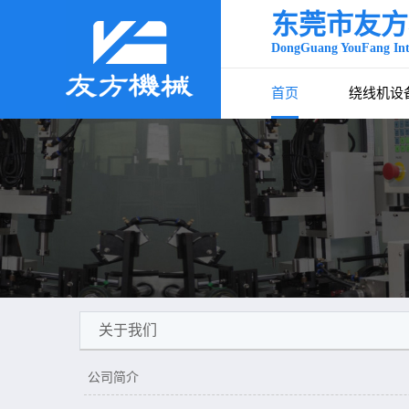
东莞市友方
DongGuang YouFang Inte
首页
绕线机设
关于我们
公司简介