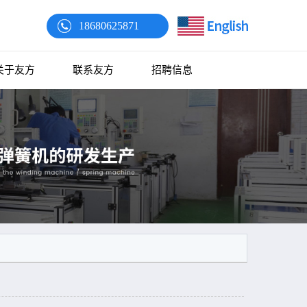
18680625871
关于友方
联系友方
招聘信息