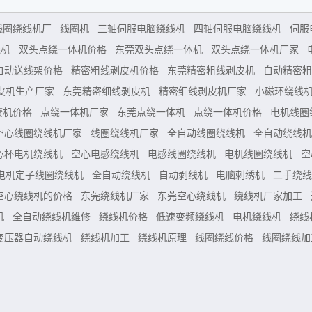
线圈绕线机厂
线圈机
三轴伺服电脑绕线机
四轴伺服电脑绕线机
伺服
线机
双头点绕一体机价格
东莞双头点绕一体机
双头点绕一体机厂家
自动送线架价格
精密粗线剥皮机价格
东莞精密粗线剥皮机
自动精密粗
皮机生产厂家
东莞精密细线剥皮机
精密细线剥皮机厂家
小磁环绕线
簧机价格
点绕一体机厂家
东莞点绕一体机
点绕一体机价格
电机线圈
空心线圈绕线机厂家
线圈绕线机厂家
全自动线圈绕线机
全自动绕线机
心杯电机绕线机
空心电感绕线机
电感线圈绕线机
电机线圈绕线机
空
电机定子线圈绕线机
全自动绕线机
自动剥线机
电脑刺绣机
二手绕线
空心绕线机的价格
东莞绕线机厂家
东莞空心绕线机
绕线机厂家加工
机
全自动绕线机维修
绕线机价格
低速变频绕线机
电机绕线机
绕线
变压器自动绕线机
绕线机加工
绕线机原理
线圈绕线价格
线圈绕线加