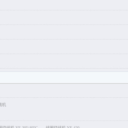
线机
线机 YF-305/405C
线圈绕线机 YF-420