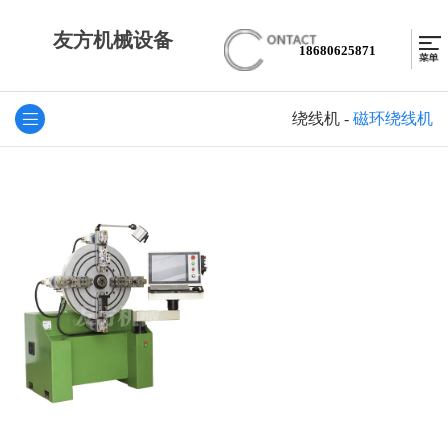
友方机械设备
18680625871
绕线机
-
磁环绕线机