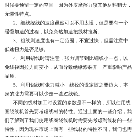
时候要预留一定的空间，因为外皮摩擦力较其他材料稍大，
无惯性特点。
2、细线绕线的速度虽然可以不用太慢，但是要有一个
缓慢加速的过程，以免突然加速把线材拉断。
3、粗线则速度也有一定范围，不宜过快，但需注意中
低速扭力是否足够。
4、利用铝线时请注意，张力调节到比铜线小一点，以
免线径因拉力而变小，从而导致绝缘漆裂开，严重影响产品
品质。
5、利用铝线时张力减小，线径的设定随之要边大，本
身的涨力需要可以少走一些过线轮。
不同的线材加工时设置的参数是不一样的，所以使用线
圈绕线机首先要考虑线材的特性。通过上面的一些介绍，我
们了解到了我们使用线圈绕线机时需要先考虑到线材的一些
特性，因为现在市场上面有一些线材的特性不同，我们也需