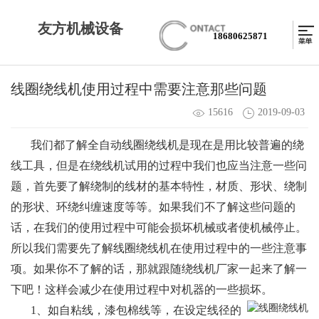
友方机械设备
18680625871
线圈绕线机使用过程中需要注意那些问题
15616
2019-09-03
我们都了解
全自动线圈绕线机
是现在是用比较普遍的绕
线工具，但是在绕线机试用的过程中我们也应当注意一些问
题，首先要了解绕制的线材的基本特性，材质、形状、绕制
的形状、环绕纠缠速度等等。如果我们不了解这些问题的
话，在我们的使用过程中可能会损坏机械或者使机械停止。
所以我们需要先了解
线圈绕线机
在使用过程中的一些注意事
项。如果你不了解的话，那就跟随
绕线机厂家
一起来了解一
下吧！这样会减少在使用过程中对机器的一些损坏。
1、如自粘线，漆包棉线等，在设定线径的