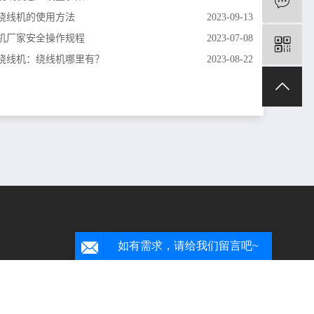
绕线机的使用方法
2023-09-13
机厂家安全操作规程
2023-07-08
绕线机：绕线机哪里有？
2023-08-22
18680625871