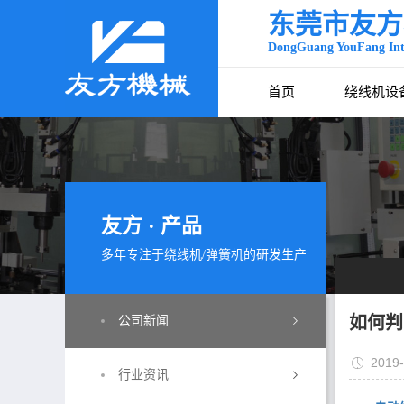
东莞市友方
DongGuang YouFang Inte
首页
绕线机设
友方 · 产品
多年专注于绕线机/弹簧机的研发生产
如何判
公司新闻
2019-
行业资讯