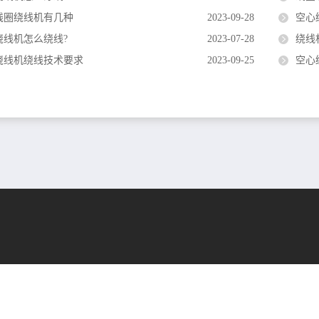
线圈绕线机有几种
2023-09-28
空心
绕线机怎么绕线?
2023-07-28
绕线
绕线机绕线技术要求
2023-09-25
空心
视频
关于友方
联系友方
招聘信息