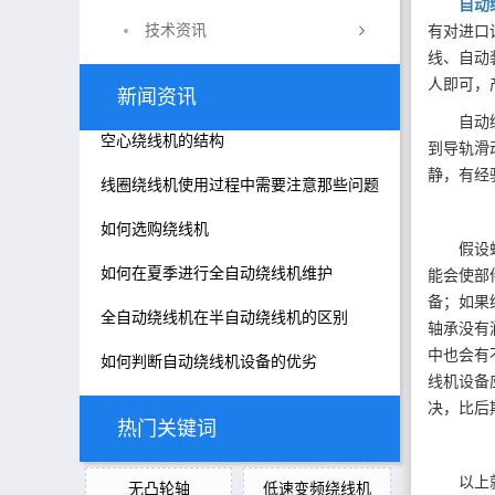
自动
技术资讯
有对进口
线、自动
人即可，
新闻资讯
自动
空心绕线机的结构
到导轨滑
静，有经
线圈绕线机使用过程中需要注意那些问题
如何选购绕线机
假设
如何在夏季进行全自动绕线机维护
能会使部
备；如果
全自动绕线机在半自动绕线机的区别
轴承没有
中也会有
如何判断自动绕线机设备的优劣
线机设备
决，比后
热门关键词
以上
无凸轮轴
低速变频绕线机