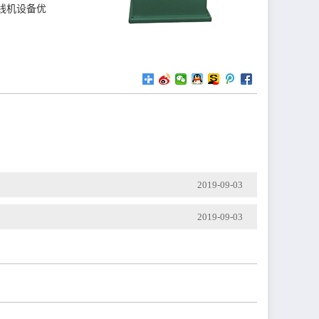
线机设备优
2019-09-03
2019-09-03