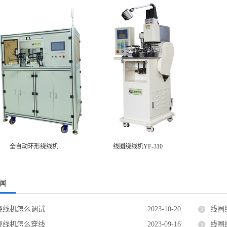
线圈绕线机YF-310
全自动环形绕线机
闻
绕线机怎么调试
2023-10-20
线圈
绕线机怎么穿线
2023-09-16
线圈