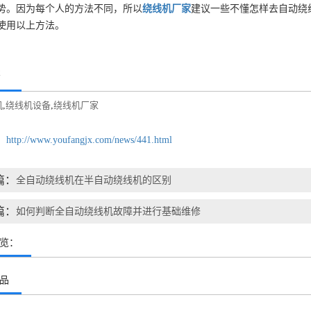
势。因为每个人的方法不同，所以
绕线机厂家
建议一些不懂怎样去自动绕
使用以上方法。
签
机
,
绕线机设备
,
绕线机厂家
：
http://www.youfangjx.com/news/441.html
篇：
全自动绕线机在半自动绕线机的区别
篇：
如何判断全自动绕线机故障并进行基础维修
览：
品