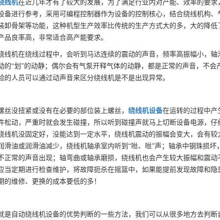
绕线机
在近几年才有了较大的发展，为了满足行业内对产能、效率的要求
设备进行参考，采用可编程控制器作为设备的控制核心，结合绕线机构、
装卸骨架等功能，这种机型生产效率比传统的生产方式大的多，大的降低
产品良率高，非常适合高产能要求。
绕线机在绕线过程中，会听到马达连续的震动的声音，频率高振幅小，轴
动的“划”的动静；偶尔会有气泵开释气体的动静，都是正常的声音，不会
验的人员可以通过动声音来区分绕线机是不是出现异常。
螺丝没扭紧或没有在必要的部位装上螺丝，
绕线机设备
在运转的过程中产
件松动，严重时就会发生碰撞，所以听到碰撞声就马上切断设备电源，仔
绕线机没固定好，没能达到一定水平，绕线机震动的振幅会变大，会有较
润滑油或润滑油减少，绕线机轴承室内听到“咝、咝”声；轴承中钢珠损坏
不正常的声音出现；轴弯曲或轴承磨损，绕线机也会产生较大振幅和震动
应当定期进行检查维护，将故障扼杀在摇篮中，如果能提前发现故障和隐
期的维修、更换的成本要低的多！
就是自动绕线机设备的优势判断的一些方法，我们可以从很多地方去判断