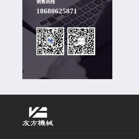
销售热线
18680625871