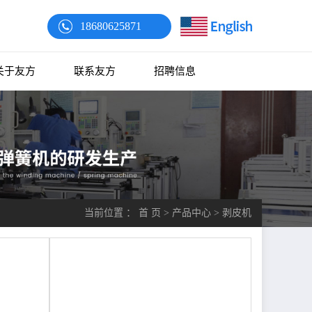
18680625871
关于友方
联系友方
招聘信息
当前位置 ：
首 页
>
产品中心
>
剥皮机