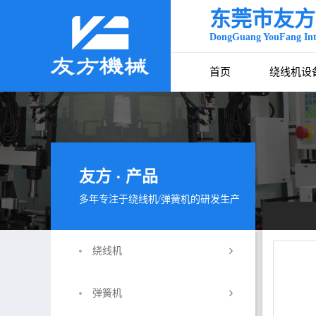
东莞市友方
DongGuang YouFang Inte
首页
绕线机设
友方 · 产品
多年专注于绕线机/弹簧机的研发生产
绕线机
弹簧机