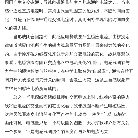
周围产生交变磁通，导线的磁通量与生产此磁通的电流之比。当电
感中通过直流电流时，其周围只呈现固定的磁力线，不随时间而变
化；可是当在线圈中通过交流电流时，其周围将呈现出随时间而变
化的磁力线。
当形成闭合回路时，此感应电势就要产生感应电流。由楞次定
律知道感应电流所产生的磁力线总量要力图阻止原来磁力线的变化
的。由于原来磁力线变化来源于外加交变电源的变化，故从客观效
果看，电感线圈有阻止交流电路中电流变化的特性。电感线圈有与
力学中的惯性相类似的特性，在电学上取名为“自感应“，通常在拉开
闸刀开关或接通闸刀开关的瞬间，会发生火花，这就是自感现象产
生很高的感应电势所造成的。
总之，当电感线圈绕线机接到交流电源上时，线圈内部的磁力
线将随电流的交变而时刻在变化着，致使线圈不断产生电磁感应。
这种因线圈本身电流的变化而产生的电动势 ，称为“自感电动势”。
由此可见，电感量只是一个与线圈的圈数、大小形状和介质有关的
一个参量，它是电感线圈惯性的量度而与外加电流无关。