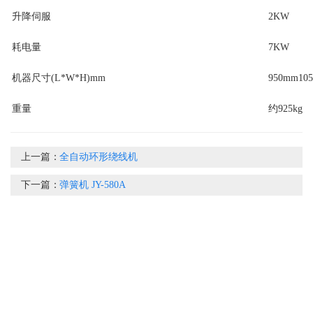
升降伺服
2KW
耗电量
7KW
机器尺寸(L*W*H)mm
950mm10
重量
约925kg
上一篇：
全自动环形绕线机
下一篇：
弹簧机 JY-580A