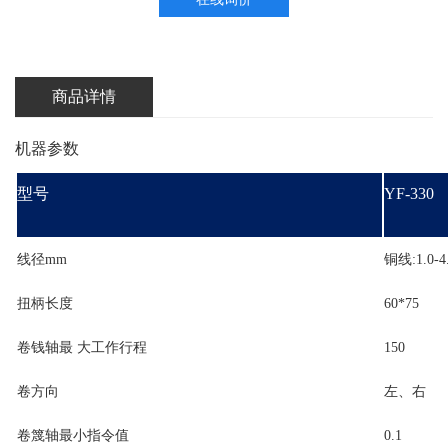
商品详情
机器参数
型号
YF-330
线径mm
铜线:1.0-4.
扭柄长度
60*75
卷钱轴最 大工作行程
150
卷方向
左、右
卷篾轴最小指令值
0.1